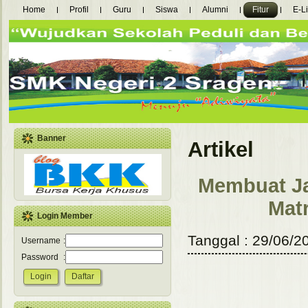
Home
Profil
Guru
Siswa
Alumni
Fitur
E-L
Banner
Artikel
Membuat Ja
Matr
Login Member
Tanggal : 29/06/20
Username
:
Password
: