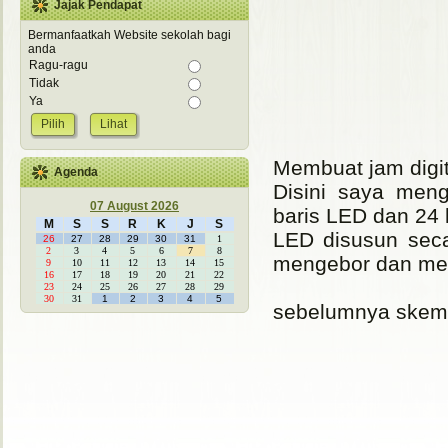
Jajak Pendapat
Bermanfaatkah Website sekolah bagi
anda
Ragu-ragu
Tidak
Ya
Lihat
Membuat jam digi
Agenda
Disini saya men
07 August 2026
baris LED dan 24
M
S
S
R
K
J
S
LED disusun seca
26
27
28
29
30
31
1
2
3
4
5
6
7
8
mengebor dan mem
9
10
11
12
13
14
15
16
17
18
19
20
21
22
23
24
25
26
27
28
29
30
31
1
2
3
4
5
sebelumnya skema