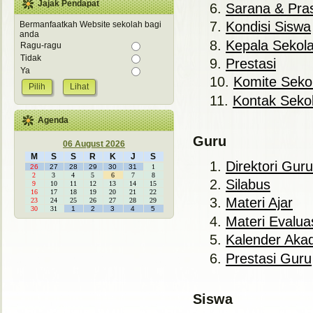
Jajak Pendapat
Sarana & Pra
Kondisi Siswa
Bermanfaatkah Website sekolah bagi
anda
Kepala Sekol
Ragu-ragu
Tidak
Prestasi
Ya
Komite Seko
Lihat
Kontak Seko
Agenda
Guru
06 August 2026
M
S
S
R
K
J
S
Direktori Guru
26
27
28
29
30
31
1
2
3
4
5
6
7
8
Silabus
9
10
11
12
13
14
15
16
17
18
19
20
21
22
Materi Ajar
23
24
25
26
27
28
29
30
31
1
2
3
4
5
Materi Evalua
Kalender Aka
Prestasi Guru
Siswa