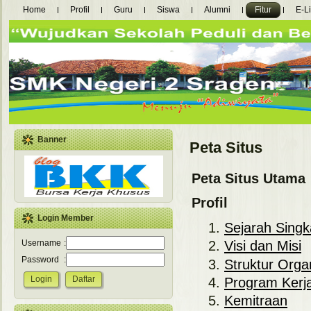
Home
Profil
Guru
Siswa
Alumni
Fitur
E-L
Banner
Peta Situs
Peta Situs Utama
Profil
Login Member
Sejarah Singk
Username
:
Visi dan Misi
Password
:
Struktur Orga
Program Kerj
Kemitraan