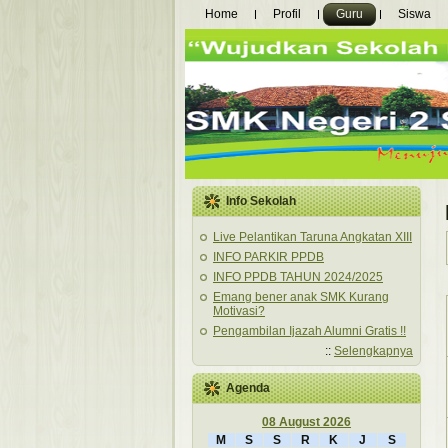
Home
Profil
Guru
Siswa
Info Sekolah
Live Pelantikan Taruna Angkatan XIII
INFO PARKIR PPDB
INFO PPDB TAHUN 2024/2025
Emang bener anak SMK Kurang
Motivasi?
Pengambilan Ijazah Alumni Gratis !!
::
Selengkapnya
Agenda
08 August 2026
M
S
S
R
K
J
S