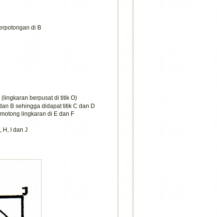
 berpotongan di B
lingkaran berpusat di titik O)
dan B sehingga didapat titik C dan D
otong lingkaran di E dan F
 H, I dan J