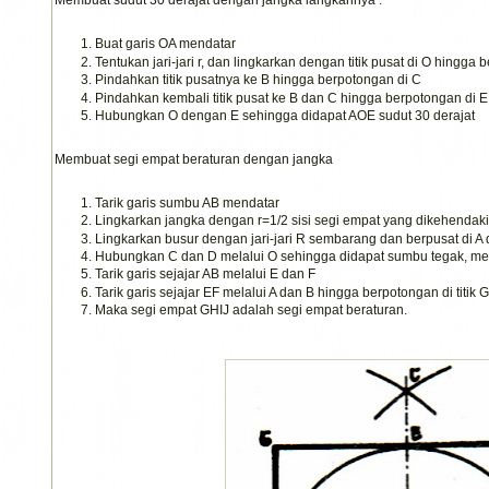
Membuat sudut 30 derajat dengan jangka langkahnya :
Buat garis OA mendatar
Tentukan jari-jari r, dan lingkarkan dengan titik pusat di O hingga
Pindahkan titik pusatnya ke B hingga berpotongan di C
Pindahkan kembali titik pusat ke B dan C hingga berpotongan di E
Hubungkan O dengan E sehingga didapat AOE sudut 30 derajat
Membuat segi empat beraturan dengan jangka
Tarik garis sumbu AB mendatar
Lingkarkan jangka dengan r=1/2 sisi segi empat yang dikehendaki (
Lingkarkan busur dengan jari-jari R sembarang dan berpusat di A 
Hubungkan C dan D melalui O sehingga didapat sumbu tegak, mem
Tarik garis sejajar AB melalui E dan F
Tarik garis sejajar EF melalui A dan B hingga berpotongan di titik G,
Maka segi empat GHIJ adalah segi empat beraturan.