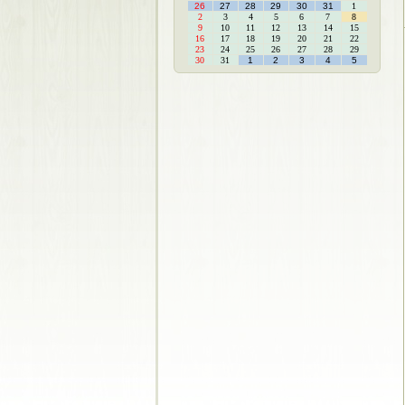
26
27
28
29
30
31
1
2
3
4
5
6
7
8
9
10
11
12
13
14
15
16
17
18
19
20
21
22
23
24
25
26
27
28
29
30
31
1
2
3
4
5