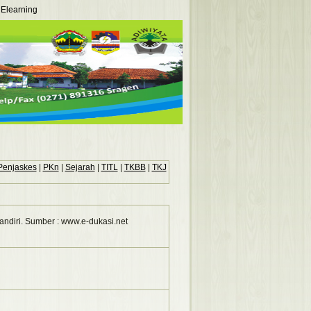
Elearning
Penjaskes
|
PKn
|
Sejarah
|
TITL
|
TKBB
|
TKJ
ndiri. Sumber : www.e-dukasi.net