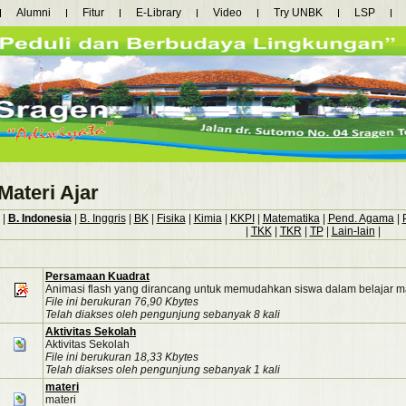
Alumni
Fitur
E-Library
Video
Try UNBK
LSP
Materi Ajar
|
B. Indonesia
|
B. Inggris
|
BK
|
Fisika
|
Kimia
|
KKPI
|
Matematika
|
Pend. Agama
|
|
TKK
|
TKR
|
TP
|
Lain-lain
|
Persamaan Kuadrat
Animasi flash yang dirancang untuk memudahkan siswa dalam belajar ma
File ini berukuran 76,90 Kbytes
Telah diakses oleh pengunjung sebanyak 8 kali
Aktivitas Sekolah
Aktivitas Sekolah
File ini berukuran 18,33 Kbytes
Telah diakses oleh pengunjung sebanyak 1 kali
materi
materi