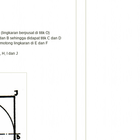
lingkaran berpusat di titik O)
dan B sehingga didapat titik C dan D
otong lingkaran di E dan F
 H, I dan J