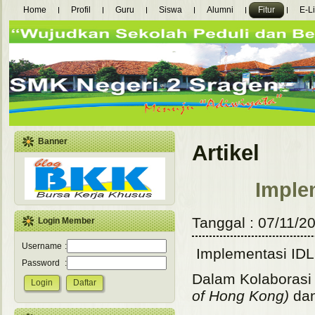
Home
Profil
Guru
Siswa
Alumni
Fitur
E-L
Banner
Artikel
Imple
Tanggal : 07/11/20
Login Member
Username
:
Implementasi IDL
Password
:
Dalam Kolaborasi
of Hong Kong)
dan