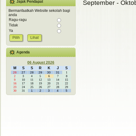
September - Ok
Jajak Pendapat
Bermanfaatkah Website sekolah bagi
anda
Ragu-ragu
Tidak
Ya
Lihat
Agenda
06 August 2026
M
S
S
R
K
J
S
26
27
28
29
30
31
1
2
3
4
5
6
7
8
9
10
11
12
13
14
15
16
17
18
19
20
21
22
23
24
25
26
27
28
29
30
31
1
2
3
4
5