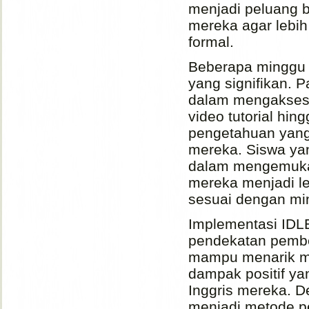
menjadi peluang 
mereka agar lebih
formal.
Beberapa minggu s
yang signifikan.
dalam mengakses m
video tutorial hin
pengetahuan yang d
mereka. Siswa yan
dalam mengemukak
mereka menjadi le
sesuai dengan mi
Implementasi IDL
pendekatan pembel
mampu menarik m
dampak positif ya
Inggris mereka. D
menjadi metode p