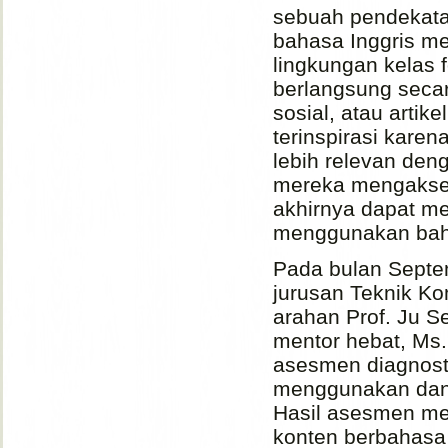
sebuah pendekata
bahasa Inggris mel
lingkungan kelas 
berlangsung secar
sosial, atau artik
terinspirasi kare
lebih relevan de
mereka mengakses 
akhirnya dapat m
menggunakan baha
Pada bulan Septe
jurusan Teknik K
arahan Prof. Ju Se
mentor hebat, Ms.
asesmen diagnost
menggunakan dan 
Hasil asesmen me
konten berbahasa 