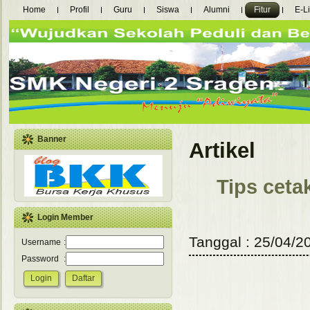
Home
Profil
Guru
Siswa
Alumni
Fitur
E-L
Banner
Artikel
Tips ceta
Login Member
Tanggal : 25/04/20
Username
:
Password
: