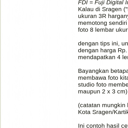
FDI = Fuji Digital
Kalau di Sragen (
ukuran 3R harganya
memotong sendiri
foto 8 lembar uku
dengan tips ini, 
dengan harga Rp. 1
mendapatkan 4 le
Bayangkan betapa
membawa foto kita 
studio foto membe
maupun 2 x 3 cm)
(catatan mungkin 
Kota Sragen/Karti
Ini contoh hasil c