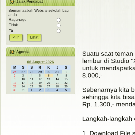
Jajak Pendapat
Bermanfaatkah Website sekolah bagi
anda
Ragu-ragu
Tidak
Ya
Lihat
Agenda
Suatu saat teman 
lembar di Studio "
06 August 2026
untuk mendapatka
M
S
S
R
K
J
S
26
27
28
29
30
31
1
8.000,-
2
3
4
5
6
7
8
9
10
11
12
13
14
15
16
17
18
19
20
21
22
23
24
25
26
27
28
29
Sebenarnya kita bi
30
31
1
2
3
4
5
sehingga kita bis
Rp. 1.300,- menda
Langkah-langkah e
1. Download File s