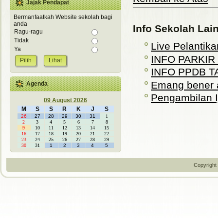
Jajak Pendapat
Bermanfaatkah Website sekolah bagi
anda
Info Sekolah Lai
Ragu-ragu
Tidak
Live Pelantika
Ya
INFO PARKIR
Lihat
INFO PPDB T
Emang bener 
Agenda
Pengambilan Ij
09 August 2026
M
S
S
R
K
J
S
26
27
28
29
30
31
1
2
3
4
5
6
7
8
9
10
11
12
13
14
15
16
17
18
19
20
21
22
23
24
25
26
27
28
29
30
31
1
2
3
4
5
Copyright