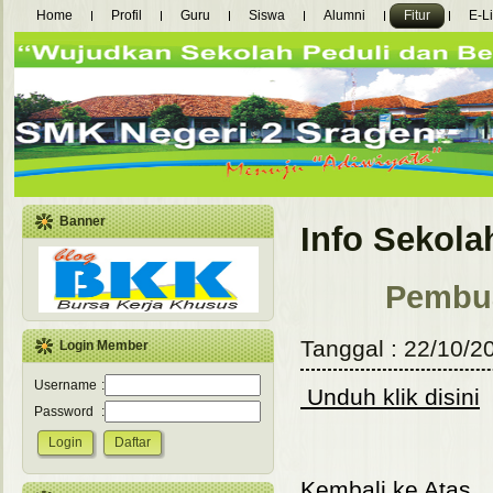
Home
Profil
Guru
Siswa
Alumni
Fitur
E-L
Banner
Info Sekola
Pembua
Tanggal : 22/10/2
Login Member
Username
:
Unduh klik disini
Password
:
Kembali ke Atas