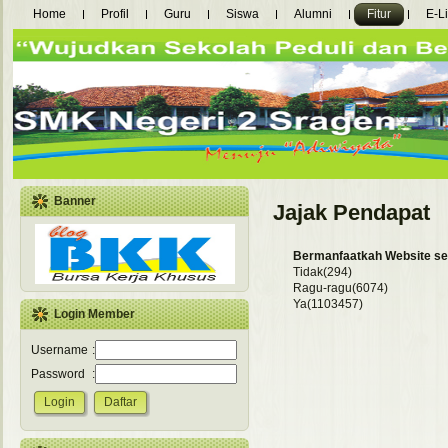
Home
Profil
Guru
Siswa
Alumni
Fitur
E-L
Banner
Jajak Pendapat
Bermanfaatkah Website se
Tidak(294)
Ragu-ragu(6074)
Ya(1103457)
Login Member
Username
:
Password
: