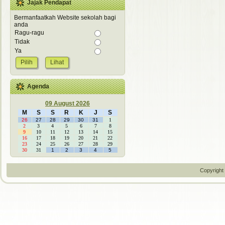
Jajak Pendapat
Bermanfaatkah Website sekolah bagi
anda
Ragu-ragu
Tidak
Ya
Lihat
Agenda
09 August 2026
M
S
S
R
K
J
S
26
27
28
29
30
31
1
2
3
4
5
6
7
8
9
10
11
12
13
14
15
16
17
18
19
20
21
22
23
24
25
26
27
28
29
30
31
1
2
3
4
5
Copyright