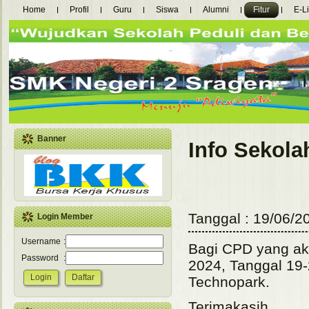
Home
Profil
Guru
Siswa
Alumni
Fitur
E-L
Banner
Info Sekola
Tanggal : 19/06/2
Login Member
Username
:
Bagi CPD yang ak
Password
:
2024, Tanggal 19-
Technopark.
Terimakasih.