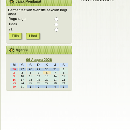
Jajak Pendapat
Bermanfaatkah Website sekolah bagi
anda
Ragu-ragu
Tidak
Ya
Lihat
Agenda
06 August 2026
M
S
S
R
K
J
S
26
27
28
29
30
31
1
2
3
4
5
6
7
8
9
10
11
12
13
14
15
16
17
18
19
20
21
22
23
24
25
26
27
28
29
30
31
1
2
3
4
5