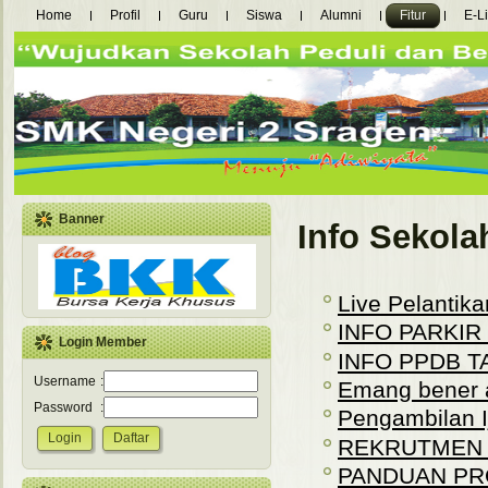
Home
Profil
Guru
Siswa
Alumni
Fitur
E-L
Banner
Info Sekola
Live Pelantika
INFO PARKIR
Login Member
INFO PPDB T
Username
:
Emang bener 
Password
:
Pengambilan Ij
REKRUTMEN P
PANDUAN PR