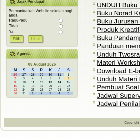
Jajak Pendapat
UNDUH Buku N
Bermanfaatkah Website sekolah bagi
Buku Norad Ke
anda
Buku Jurusan 
Ragu-ragu
Tidak
Produk Kreati
Ya
Buku Pendamp
Lihat
Panduan mem
Unduh Twosra 
Agenda
Materi Works
08 August 2026
Download E-bo
M
S
S
R
K
J
S
26
27
28
29
30
31
1
Unduh Materi 
2
3
4
5
6
7
8
9
10
11
12
13
14
15
Pembuat Soal 
16
17
18
19
20
21
22
23
24
25
26
27
28
29
30
31
1
2
3
4
5
Jadwal Superv
Jadwal Penila
Copyright