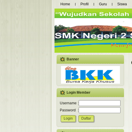
Home
Profil
Guru
Siswa
Banner
Login Member
Username
:
Password
: