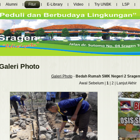
Alumni
Fitur
E-Library
Video
Try UNBK
LSP
Galeri Photo
Galeri Photo
-
Bedah Rumah SMK Negeri 2 Sragen
Awal
Sebelum
|
1
|
2
|
Lanjut
Akhir