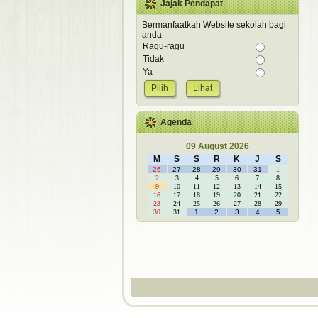
Jajak Pendapat
Bermanfaatkah Website sekolah bagi
anda
Ragu-ragu
Tidak
Ya
Lihat
Agenda
09 August 2026
M
S
S
R
K
J
S
26
27
28
29
30
31
1
2
3
4
5
6
7
8
9
10
11
12
13
14
15
16
17
18
19
20
21
22
23
24
25
26
27
28
29
30
31
1
2
3
4
5