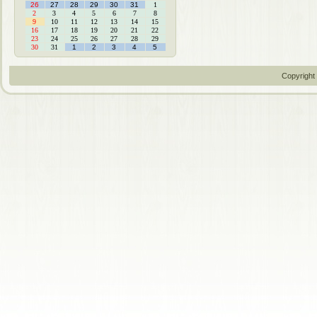
26
27
28
29
30
31
1
2
3
4
5
6
7
8
9
10
11
12
13
14
15
16
17
18
19
20
21
22
23
24
25
26
27
28
29
30
31
1
2
3
4
5
Copyright