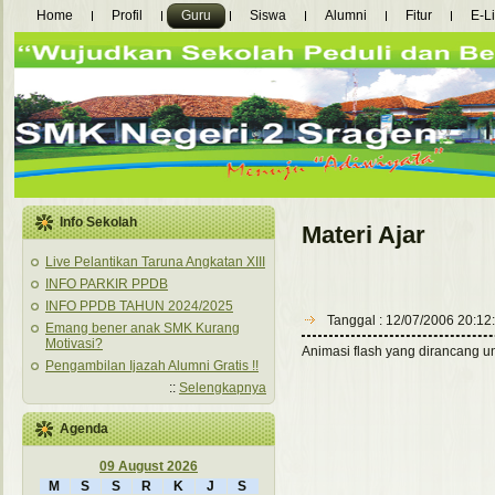
Home
Profil
Guru
Siswa
Alumni
Fitur
E-L
Info Sekolah
Materi Ajar
Live Pelantikan Taruna Angkatan XIII
INFO PARKIR PPDB
INFO PPDB TAHUN 2024/2025
Tanggal : 12/07/2006 20:12
Emang bener anak SMK Kurang
Motivasi?
Animasi flash yang dirancang u
Pengambilan Ijazah Alumni Gratis !!
::
Selengkapnya
Agenda
09 August 2026
M
S
S
R
K
J
S