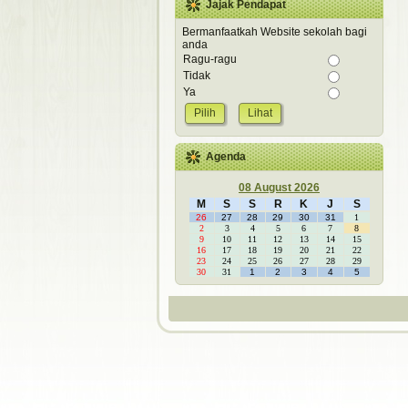
Jajak Pendapat
Bermanfaatkah Website sekolah bagi
anda
Ragu-ragu
Tidak
Ya
Lihat
Agenda
08 August 2026
M
S
S
R
K
J
S
26
27
28
29
30
31
1
2
3
4
5
6
7
8
9
10
11
12
13
14
15
16
17
18
19
20
21
22
23
24
25
26
27
28
29
30
31
1
2
3
4
5