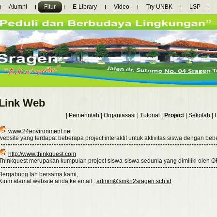
Alumni
Fitur
E-Library
Video
Try UNBK
LSP
Link Web
|
Pemerintah
|
Organiasasi
|
Tutorial
|
Project
|
Sekolah
|
www.24environment.net
website yang terdapat beberapa project interaktif untuk aktivitas siswa dengan be
http://www.thinkquest.com
Thinkquest merupakan kumpulan project siswa-siswa sedunia yang dimiliki oleh
Bergabung lah bersama kami,
Kirim alamat website anda ke email :
admin@smkn2sragen.sch.id