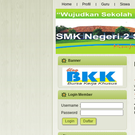
Home
Profil
Guru
Siswa
Banner
Login Member
Username
:
Password
: