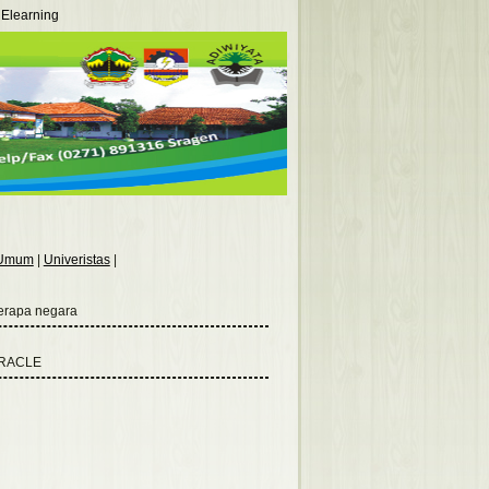
Elearning
Umum
|
Univeristas
|
berapa negara
 ORACLE