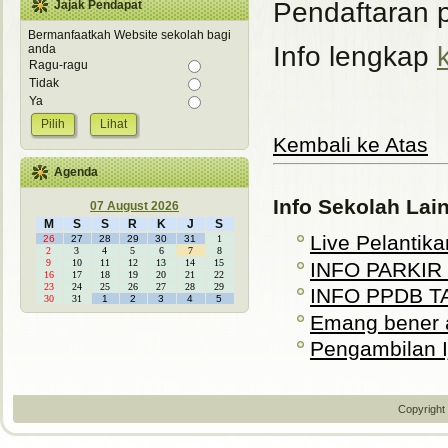
Pendaftaran p
Jajak Pendapat
Bermanfaatkah Website sekolah bagi
Info lengkap
k
anda
Ragu-ragu
Tidak
Ya
Lihat
Kembali ke Atas
Agenda
Info Sekolah Lai
07 August 2026
M
S
S
R
K
J
S
Live Pelantika
26
27
28
29
30
31
1
2
3
4
5
6
7
8
9
10
11
12
13
14
15
INFO PARKIR
16
17
18
19
20
21
22
23
24
25
26
27
28
29
INFO PPDB T
30
31
1
2
3
4
5
Emang bener 
Pengambilan Ij
Copyright