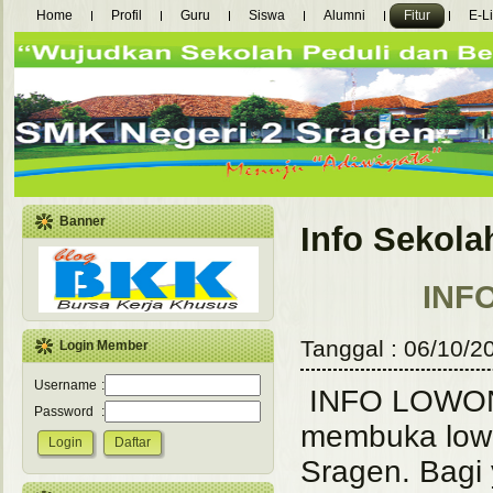
Home
Profil
Guru
Siswa
Alumni
Fitur
E-L
Banner
Info Sekola
INFO
Tanggal : 06/10/2
Login Member
Username
:
I
NFO LOWONG
Password
:
membuka low
Sragen. Bagi 