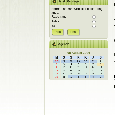
Jajak Pendapat
Bermanfaatkah Website sekolah bagi
anda
Ragu-ragu
Tidak
Ya
Lihat
Agenda
08 August 2026
M
S
S
R
K
J
S
26
27
28
29
30
31
1
2
3
4
5
6
7
8
9
10
11
12
13
14
15
16
17
18
19
20
21
22
23
24
25
26
27
28
29
30
31
1
2
3
4
5