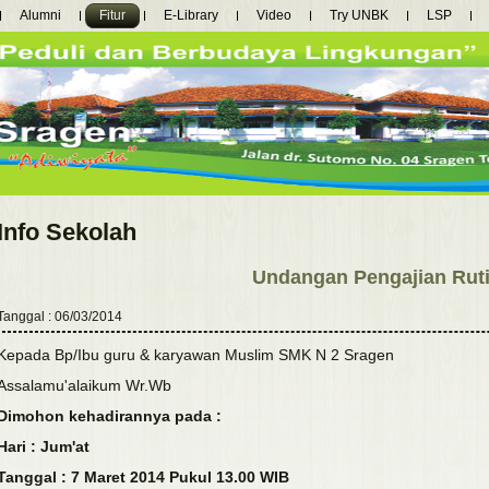
Alumni
Fitur
E-Library
Video
Try UNBK
LSP
Info Sekolah
Undangan Pengajian Rut
Tanggal : 06/03/2014
Kepada Bp/Ibu guru & karyawan Muslim SMK N 2 Sragen
Assalamu'alaikum Wr.Wb
Dimohon kehadirannya pada :
Hari : Jum'at
Tanggal : 7 Maret 2014 Pukul 13.00 WIB