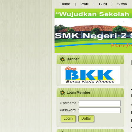
Home
Profil
Guru
Siswa
Banner
Login Member
Username
:
Password
: