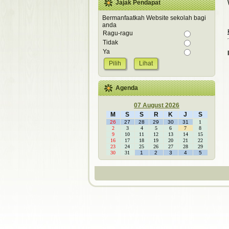
Jajak Pendapat
Bermanfaatkah Website sekolah bagi
anda
Ragu-ragu
Tidak
Ya
Lihat
Agenda
07 August 2026
M
S
S
R
K
J
S
26
27
28
29
30
31
1
2
3
4
5
6
7
8
9
10
11
12
13
14
15
16
17
18
19
20
21
22
23
24
25
26
27
28
29
30
31
1
2
3
4
5