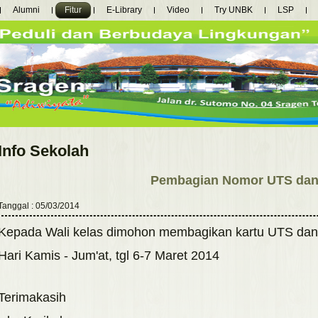
Alumni
Fitur
E-Library
Video
Try UNBK
LSP
Info Sekolah
Pembagian Nomor UTS dan
Tanggal : 05/03/2014
Kepada Wali kelas dimohon membagikan kartu UTS dan
Hari Kamis - Jum'at, tgl 6-7 Maret 2014
Terimakasih