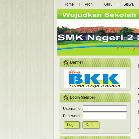
Home
Profil
Guru
Siswa
Banner
Login Member
Username
:
Password
: