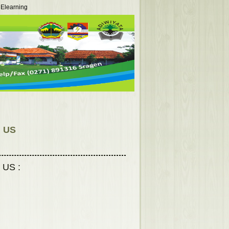
Elearning
 US
 US :