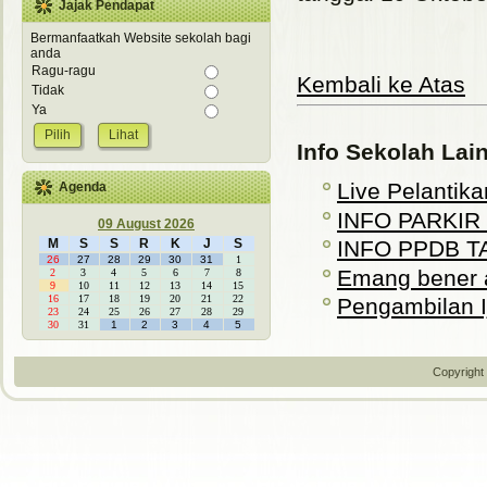
Jajak Pendapat
Bermanfaatkah Website sekolah bagi
anda
Ragu-ragu
Kembali ke Atas
Tidak
Ya
Lihat
Info Sekolah Lai
Live Pelantika
Agenda
INFO PARKIR
09 August 2026
M
S
S
R
K
J
S
INFO PPDB T
26
27
28
29
30
31
1
Emang bener 
2
3
4
5
6
7
8
9
10
11
12
13
14
15
16
17
18
19
20
21
22
Pengambilan Ij
23
24
25
26
27
28
29
30
31
1
2
3
4
5
Copyright