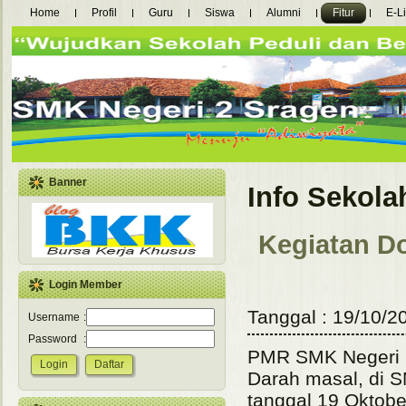
Home
Profil
Guru
Siswa
Alumni
Fitur
E-L
Banner
Info Sekola
Kegiatan D
Login Member
Tanggal : 19/10/2
Username
:
Password
:
PMR SMK Negeri 
Darah masal, di 
tanggal 19 Oktobe