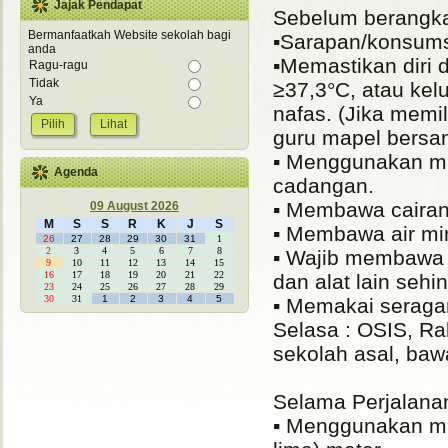
Jajak Pendapat
Sebelum berangk
Bermanfaatkah Website sekolah bagi
▪️Sarapan/konsums
anda
▪️Memastikan diri 
Ragu-ragu
Tidak
≥37,3°C, atau kel
Ya
nafas. (Jika memi
Lihat
guru mapel bersa
▪️ Menggunakan m
Agenda
cadangan.
▪️ Membawa cairan
09 August 2026
M
S
S
R
K
J
S
▪️ Membawa air m
26
27
28
29
30
31
1
2
3
4
5
6
7
8
▪️ Wajib membawa p
9
10
11
12
13
14
15
16
17
18
19
20
21
22
dan alat lain seh
23
24
25
26
27
28
29
30
31
1
2
3
4
5
▪️ Memakai seraga
Selasa : OSIS, R
sekolah asal, baw
Selama Perjalana
▪️ Menggunakan ma