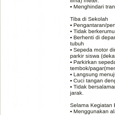
lima) meter.
▪️ Menghindari t
Tiba di Sekolah
▪️ Pengantaran/pen
▪️ Tidak berkerum
▪️ Berhenti di de
tubuh
▪️ Sepeda motor d
parkir siswa (dek
▪️ Parkirkan sepe
tembok/pagar(men
▪️ Langsung menuj
▪️ Cuci tangan de
▪️ Tidak bersalam
jarak.
Selama Kegiatan 
▪️ Menggunakan ala