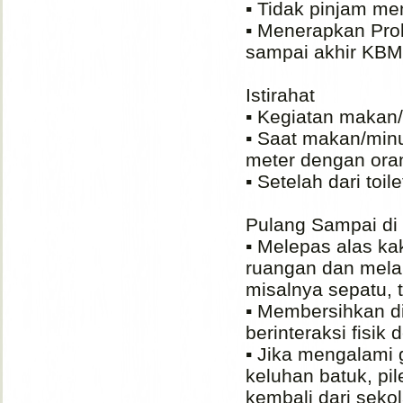
▪️ Tidak pinjam m
▪️ Menerapkan Pro
sampai akhir KBM
Istirahat
▪️ Kegiatan makan
▪️ Saat makan/min
meter dengan oran
▪️ Setelah dari toi
Pulang Sampai d
▪️ Melepas alas k
ruangan dan melak
misalnya sepatu, t
▪️ Membersihkan d
berinteraksi fisik
▪️ Jika mengalami
keluhan batuk, pil
kembali dari seko