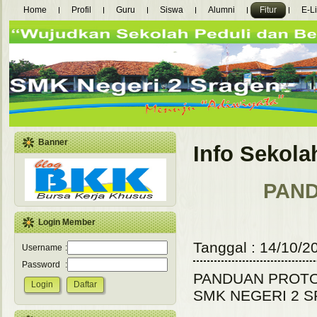
Home
Profil
Guru
Siswa
Alumni
Fitur
E-L
Banner
Info Sekola
PAN
Login Member
Tanggal : 14/10/2
Username
:
Password
:
PANDUAN PROTO
SMK NEGERI 2 S