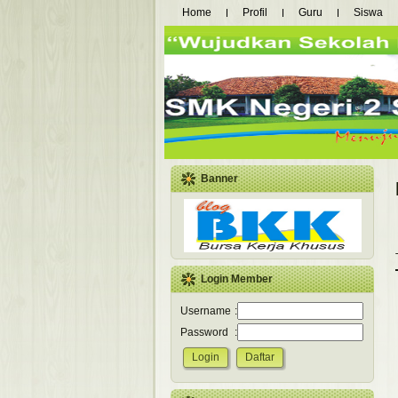
Home
Profil
Guru
Siswa
Banner
Login Member
Username
:
Password
: