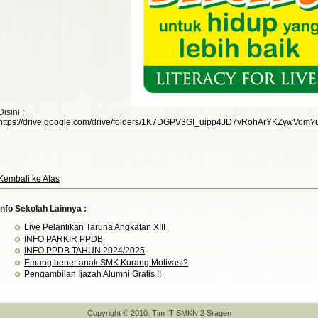
Disini :
https://drive.google.com/drive/folders/1K7DGPV3GI_uipp4JD7vRohArYKZywVom?
Kembali ke Atas
Info Sekolah Lainnya :
Live Pelantikan Taruna Angkatan XIII
INFO PARKIR PPDB
INFO PPDB TAHUN 2024/2025
Emang bener anak SMK Kurang Motivasi?
Pengambilan Ijazah Alumni Gratis !!
Copyright © 2010. Tim IT SMKN 2 Sragen