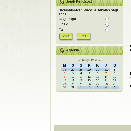
Jajak Pendapat
Bermanfaatkah Website sekolah bagi
anda
Ragu-ragu
Tidak
Ya
Lihat
Agenda
07 August 2026
M
S
S
R
K
J
S
26
27
28
29
30
31
1
2
3
4
5
6
7
8
9
10
11
12
13
14
15
16
17
18
19
20
21
22
23
24
25
26
27
28
29
30
31
1
2
3
4
5