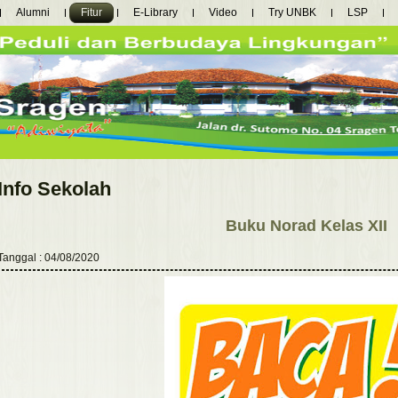
Alumni
Fitur
E-Library
Video
Try UNBK
LSP
Info Sekolah
Buku Norad Kelas XII
Tanggal : 04/08/2020