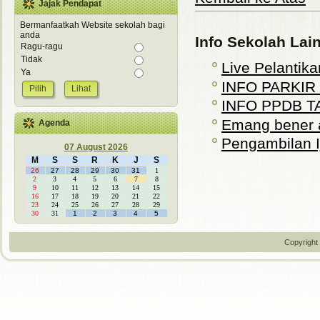
Jajak Pendapat
Bermanfaatkah Website sekolah bagi
anda
Info Sekolah Lai
Ragu-ragu
Tidak
Live Pelantika
Ya
INFO PARKIR
Lihat
INFO PPDB T
Emang bener 
Agenda
Pengambilan Ij
07 August 2026
M
S
S
R
K
J
S
26
27
28
29
30
31
1
2
3
4
5
6
7
8
9
10
11
12
13
14
15
16
17
18
19
20
21
22
23
24
25
26
27
28
29
30
31
1
2
3
4
5
Copyright