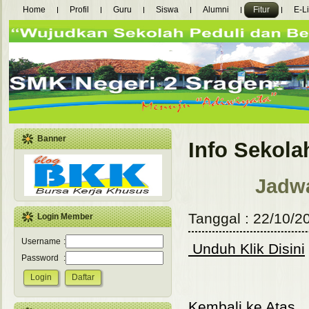
Home
Profil
Guru
Siswa
Alumni
Fitur
E-L
Banner
Info Sekola
Jadwa
Tanggal : 22/10/2
Login Member
Username
:
Unduh Klik Disini
Password
:
Kembali ke Atas