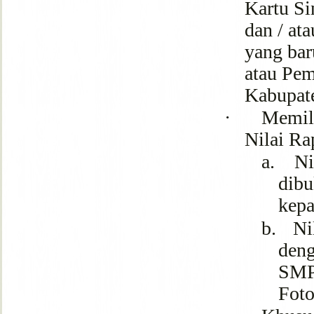
Kartu Si
dan / at
yang bar
atau Pem
Kabupat
·
Memili
Nilai Ra
a.
Ni
dibu
kepa
b.
Ni
den
SMP/
Foto