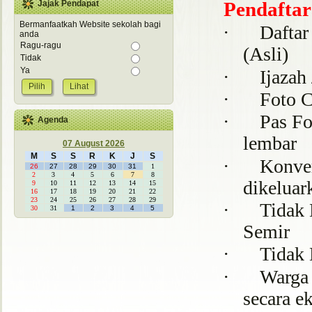
Pendaftar
Jajak Pendapat
Bermanfaatkah Website sekolah bagi
·
Daftar
anda
Ragu-ragu
(Asli)
Tidak
Ya
·
Ijazah
Lihat
·
Foto 
·
Pas Fo
Agenda
lembar
07 August 2026
M
S
S
R
K
J
S
·
Konver
26
27
28
29
30
31
1
2
3
4
5
6
7
8
dikeluar
9
10
11
12
13
14
15
16
17
18
19
20
21
22
23
24
25
26
27
28
29
·
Tidak 
30
31
1
2
3
4
5
Semir
·
Tidak 
·
Warga 
secara e