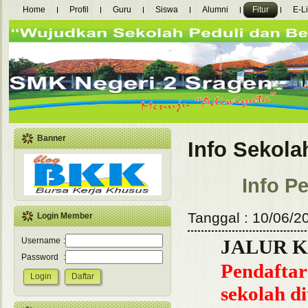
Home
Profil
Guru
Siswa
Alumni
Fitur
E-L
Banner
Info Sekola
Info P
Tanggal : 10/06/2
Login Member
Username
:
JALUR 
Password
:
Pendaftar
sekolah di