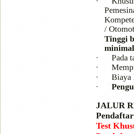
·
Khusu
Pemesin
Kompete
/ Otomot
Tinggi 
minimal
·
Pada t
·
Mempu
·
Biaya 
·
Pengu
JALUR 
Pendafta
Test Khus