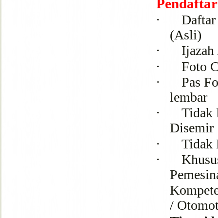
Pendaftar
·
Daftar
(Asli)
·
Ijazah
·
Foto 
·
Pas Fo
lembar
·
Tidak 
Disemir
·
Tidak 
·
Khusu
Pemesin
Kompete
/ Otomot