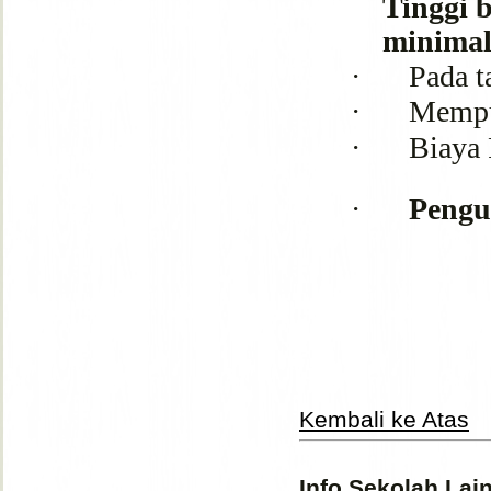
Tinggi 
minimal
·
Pada t
·
Mempu
·
Biaya 
·
Pengu
Kembali ke Atas
Info Sekolah Lai