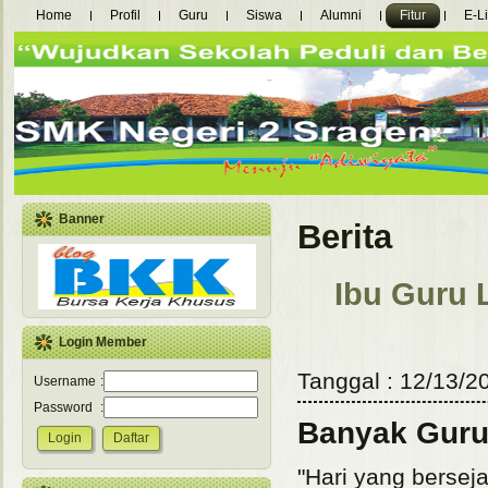
Home
Profil
Guru
Siswa
Alumni
Fitur
E-L
Banner
Berita
Ibu Guru 
Login Member
Tanggal : 12/13/20
Username
:
Password
:
Banyak Guru-
"Hari
yang berseja