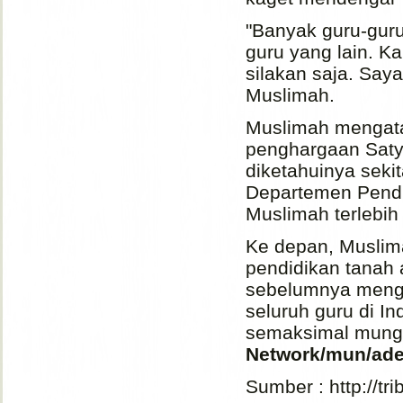
"Banyak guru-guru
guru yang lain. K
silakan saja. Say
Muslimah.
Muslimah mengata
penghargaan Saty
diketahuinya sekit
Departemen Pendid
Muslimah terlebih
Ke depan, Muslim
pendidikan tanah 
sebelumnya menga
seluruh guru di I
semaksimal mungk
Network/mun/ad
Sumber : http://tri