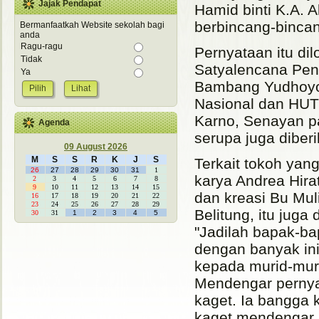
Jajak Pendapat
Hamid binti K.A. 
berbincang-bincan
Bermanfaatkah Website sekolah bagi
anda
Ragu-ragu
Pernyataan itu d
Tidak
Satyalencana Pend
Ya
Bambang Yudhoyon
Lihat
Nasional dan HUT 
Karno, Senayan p
Agenda
serupa juga diber
09 August 2026
M
S
S
R
K
J
S
Terkait tokoh yang
26
27
28
29
30
31
1
karya Andrea Hira
2
3
4
5
6
7
8
9
10
11
12
13
14
15
dan kreasi Bu Mul
16
17
18
19
20
21
22
23
24
25
26
27
28
29
Belitung, itu juga
30
31
1
2
3
4
5
"Jadilah bapak-ba
dengan banyak ini
kepada murid-mur
Mendengar pernya
kaget. Ia bangga
kaget mendengar 