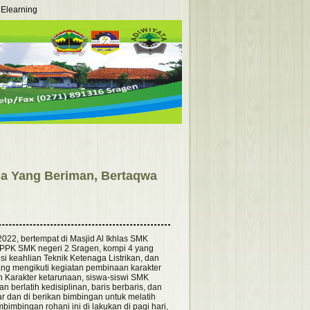
Elearning
ila Yang Beriman, Bertaqwa
22, bertempat di Masjid Al Ikhlas SMK
 PPK SMK negeri 2 Sragen, kompi 4 yang
nsi keahlian Teknik Ketenaga Listrikan, dan
ng mengikuti kegiatan pembinaan karakter
 Karakter ketarunaan, siswa-siswi SMK
n berlatih kedisiplinan, baris berbaris, dan
jar dan di berikan bimbingan untuk melatih
bimbingan rohani ini di lakukan di pagi hari,