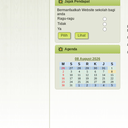
Jajak Pendapat
Bermanfaatkah Website sekolah bagi
anda
Ragu-ragu
Tidak
Ya
Lihat
Agenda
08 August 2026
M
S
S
R
K
J
S
26
27
28
29
30
31
1
2
3
4
5
6
7
8
9
10
11
12
13
14
15
16
17
18
19
20
21
22
23
24
25
26
27
28
29
30
31
1
2
3
4
5