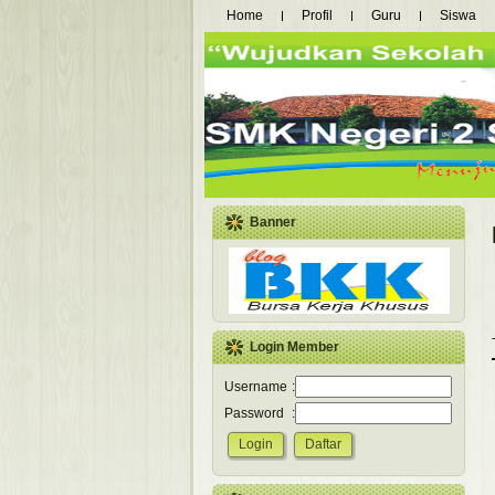
Home
Profil
Guru
Siswa
Banner
Login Member
Username
:
Password
: