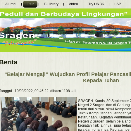
Alumni
Fitur
E-Library
Video
Try UNBK
LSP
Berita
“Belajar Mengaji” Wujudkan Profil Pelajar Pancas
Kepada Tuhan
Tanggal : 10/03/2022, 09:46:22, dibaca 1108 kali.
SRAGEN. Kamis, 30 September 20
Negeri 2 Sragen, dan di Gedung
terdiri dari siswa- siswi Kompete
Teknik Komputer dan Jaringan ya
Ketarunaan. Kegiatan Pembinaan
Negeri 2 Sragen, selain belajar da
kegiatan fisik lainnya, juga bela
jiwa dan rohaninya. Kegiatan pem