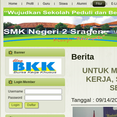
Home
Profil
Guru
Siswa
Alumni
Fitur
E-L
Banner
Berita
UNTUK M
KERJA,
Login Member
S
Username
:
Password
:
Tanggal : 09/14/20