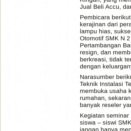
Jual Beli Accu, d
Pembicara berikut
kerajinan dari per
lampu hias, sukse
Otomotif SMK N 2
Pertambangan Batu
resign, dan memb
berkreasi, tidak t
dengan keluarga
Narasumber berik
Teknik Instalasi 
membuka usaha ku
rumahan, sekaran
banyak reseler y
Kegiatan seminar
siswa – siswi SMK
jangan hanya men