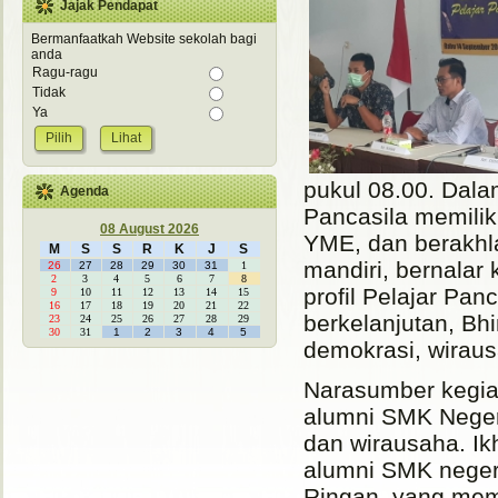
Jajak Pendapat
Bermanfaatkah Website sekolah bagi
anda
Ragu-ragu
Tidak
Ya
Lihat
pukul 08.00. Dala
Agenda
Pancasila memilik
08 August 2026
YME, dan berakhla
M
S
S
R
K
J
S
mandiri, bernalar 
26
27
28
29
30
31
1
2
3
4
5
6
7
8
profil Pelajar Pan
9
10
11
12
13
14
15
16
17
18
19
20
21
22
berkelanjutan, Bh
23
24
25
26
27
28
29
30
31
1
2
3
4
5
demokrasi, wiraus
Narasumber kegiat
alumni SMK Neger
dan wirausaha. Ik
alumni SMK neger
Ringan, yang memi