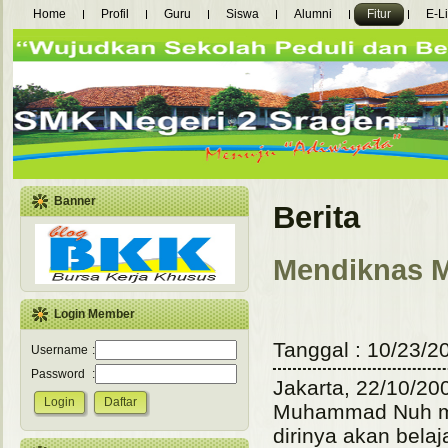
Home
Profil
Guru
Siswa
Alumni
Fitur
E-L
Banner
Berita
Mendiknas M
Login Member
Tanggal : 10/23/20
Username
:
Password
:
Jakarta, 22/10/20
Muhammad Nuh men
dirinya akan bela