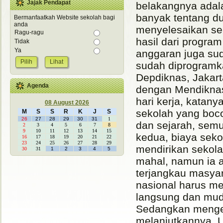
Jajak Pendapat
belakangnya adal
banyak tentang d
Bermanfaatkah Website sekolah bagi
anda
menyelesaikan se
Ragu-ragu
hasil dari progra
Tidak
Ya
anggaran juga sud
Lihat
sudah diprogramk
Depdiknas, Jakart
Agenda
dengan Mendiknas
hari kerja, katan
08 August 2026
sekolah yang bocor
M
S
S
R
K
J
S
26
27
28
29
30
31
1
dan sejarah, semu
2
3
4
5
6
7
8
9
10
11
12
13
14
15
kedua, biaya seko
16
17
18
19
20
21
22
23
24
25
26
27
28
29
mendirikan sekola
30
31
1
2
3
4
5
mahal, namun ia 
terjangkau masyar
nasional harus me
langsung dan mud
Sedangkan mengen
melanjutkannya. U