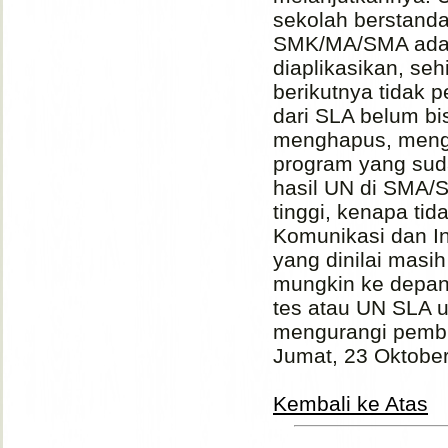
sekolah berstanda
SMK/MA/SMA ada U
diaplikasikan, se
berikutnya tidak p
dari SLA belum bi
menghapus, mengu
program yang suda
hasil UN di SMA/
tinggi, kenapa ti
Komunikasi dan I
yang dinilai masi
mungkin ke depan
tes atau UN SLA u
mengurangi pembi
Jumat, 23 Oktobe
Kembali ke Atas