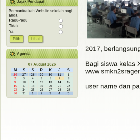
Jajak Pendapat
Bermanfaatkah Website sekolah bagi
anda
Ragu-ragu
Tidak
Ya
Lihat
2017, berlangsung
Agenda
Bagi siswa kelas
07 August 2026
www.smkn2sragen.
M
S
S
R
K
J
S
26
27
28
29
30
31
1
2
3
4
5
6
7
8
9
10
11
12
13
14
15
user name dan pas
16
17
18
19
20
21
22
23
24
25
26
27
28
29
30
31
1
2
3
4
5