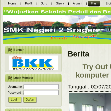
Home
Profil
Guru
Siswa
Alumni
Fitur
E-L
Banner
Berita
Try Out
komputer 
Login Member
Tanggal : 02/07/20
Username
:
Password
: