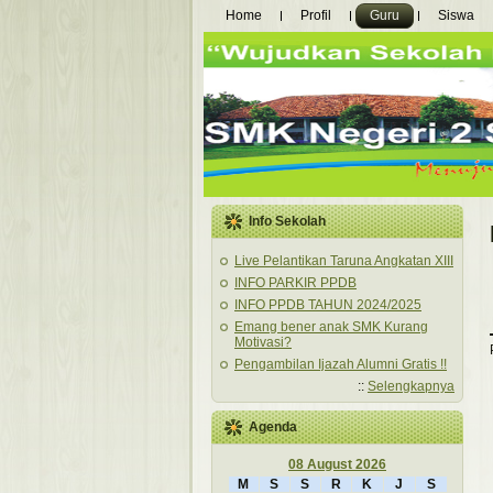
Home
Profil
Guru
Siswa
Info Sekolah
Live Pelantikan Taruna Angkatan XIII
INFO PARKIR PPDB
INFO PPDB TAHUN 2024/2025
Emang bener anak SMK Kurang
Motivasi?
Pengambilan Ijazah Alumni Gratis !!
::
Selengkapnya
Agenda
08 August 2026
M
S
S
R
K
J
S