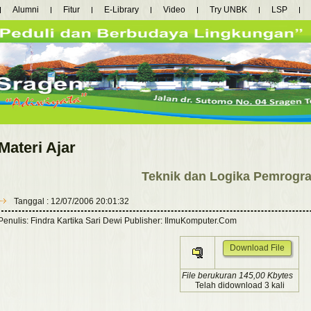
Alumni
Fitur
E-Library
Video
Try UNBK
LSP
Materi Ajar
Teknik dan Logika Pemrogr
Tanggal : 12/07/2006 20:01:32
Penulis: Findra Kartika Sari Dewi Publisher: IlmuKomputer.Com
Download File
File berukuran 145,00 Kbytes
Telah didownload 3 kali