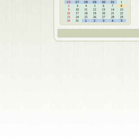
26
27
28
29
30
31
1
2
3
4
5
6
7
8
9
10
11
12
13
14
15
16
17
18
19
20
21
22
23
24
25
26
27
28
29
30
31
1
2
3
4
5