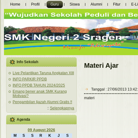
Home
Profil
Guru
Siswa
Alumni
Fitur
E-L
Info Sekolah
Materi Ajar
Live Pelantikan Taruna Angkatan XIII
INFO PARKIR PPDB
INFO PPDB TAHUN 2024/2025
Tanggal : 27/06/2013 13:42
Emang bener anak SMK Kurang
Motivasi?
materi
Pengambilan Ijazah Alumni Gratis !!
::
Selengkapnya
Agenda
09 August 2026
M
S
S
R
K
J
S