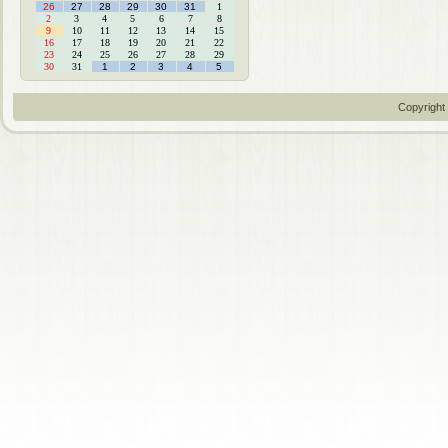
26
27
28
29
30
31
1
2
3
4
5
6
7
8
9
10
11
12
13
14
15
16
17
18
19
20
21
22
23
24
25
26
27
28
29
30
31
1
2
3
4
5
Copyright