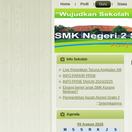
Home
Profil
Guru
Siswa
Info Sekolah
Live Pelantikan Taruna Angkatan XIII
INFO PARKIR PPDB
INFO PPDB TAHUN 2024/2025
Emang bener anak SMK Kurang
Motivasi?
Pengambilan Ijazah Alumni Gratis !!
::
Selengkapnya
Agenda
09 August 2026
M
S
S
R
K
J
S