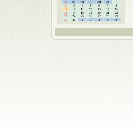
26
27
28
29
30
31
1
2
3
4
5
6
7
8
9
10
11
12
13
14
15
16
17
18
19
20
21
22
23
24
25
26
27
28
29
30
31
1
2
3
4
5