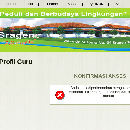
Alumni
Fitur
E-Library
Video
Try UNBK
LSP
Profil Guru
KONFIRMASI AKSES
Anda tidak diperkenankan mengakses fa
Silahkan daftar menjadi member dan lo
dahulu.