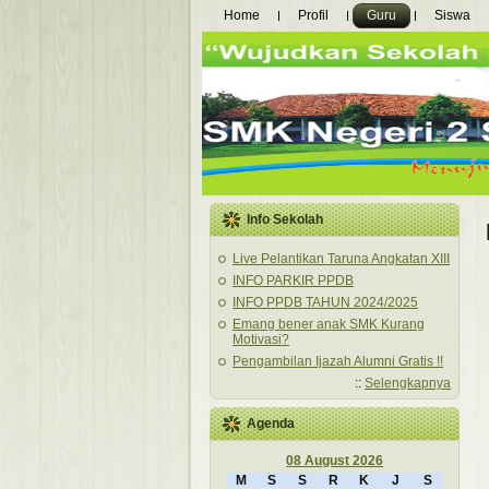
Home
Profil
Guru
Siswa
Info Sekolah
Live Pelantikan Taruna Angkatan XIII
INFO PARKIR PPDB
INFO PPDB TAHUN 2024/2025
Emang bener anak SMK Kurang
Motivasi?
Pengambilan Ijazah Alumni Gratis !!
::
Selengkapnya
Agenda
08 August 2026
M
S
S
R
K
J
S