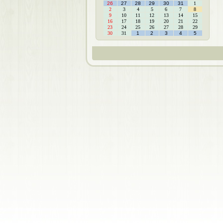
26
27
28
29
30
31
1
2
3
4
5
6
7
8
9
10
11
12
13
14
15
16
17
18
19
20
21
22
23
24
25
26
27
28
29
30
31
1
2
3
4
5