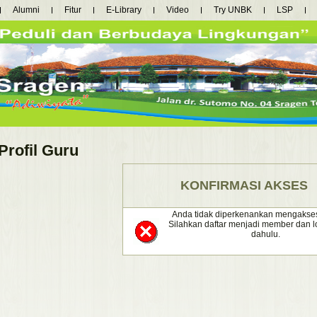
Alumni
Fitur
E-Library
Video
Try UNBK
LSP
Profil Guru
KONFIRMASI AKSES
Anda tidak diperkenankan mengakses fa
Silahkan daftar menjadi member dan lo
dahulu.