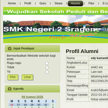
Home
Profil
Guru
Siswa
Alumni
Fitur
E-L
Jajak Pendapat
Profil Alumni
Bermanfaatkah Website sekolah bagi
Nama
edy kamand
anda
Angkatan/Lulus
Ragu-ragu
Kuliah
smk2 sra
Tidak
Ya
Pekerjaan
Lain-lain
Alamat
tabalong,kal
Lihat
Telp.
0812258125
Homepage/Blog
Agenda
Email
ecyk18@yaho
Tanggal Update
2012-03-20 2
09 August 2026
Profil
hidup adalah
M
S
S
R
K
J
S
26
27
28
29
30
31
1
2
3
4
5
6
7
8