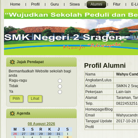
Home
Profil
Guru
Siswa
Alumni
Fitur
E-L
Jajak Pendapat
Profil Alumni
Bermanfaatkah Website sekolah bagi
Nama
Wahyu Cand
anda
Angkatan/Lulus
Ragu-ragu
Kuliah
SMKN 2 Sra
Tidak
Ya
Pekerjaan
Lain-lain
Alamat
Taraman, Tar
Lihat
Telp.
0822453251
Homepage/Blog
Agenda
Email
Wahyucandr
Tanggal Update
2017-10-28 1
08 August 2026
Profil
M
S
S
R
K
J
S
26
27
28
29
30
31
1
2
3
4
5
6
7
8