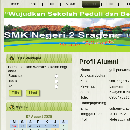
Home
Profil
Guru
Siswa
Alumni
Fitur
E-L
Jajak Pendapat
Profil Alumni
Bermanfaatkah Website sekolah bagi
Nama
yuli purwant
anda
Angkatan/Lulus
Ragu-ragu
Kuliah
smk negeri 2
Tidak
Ya
Pekerjaan
Lain-lain
Alamat
Kwayon rt19/
Lihat
Telp.
0856475262
Homepage/Blog
Agenda
Email
yulipurwant
Tanggal Update
2017-05-27 1
07 August 2026
Profil
Hobi saya fut
M
S
S
R
K
J
S
26
27
28
29
30
31
1
2
3
4
5
6
7
8