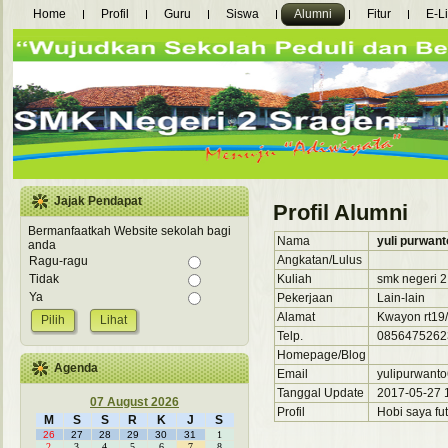
Home
Profil
Guru
Siswa
Alumni
Fitur
E-L
Jajak Pendapat
Profil Alumni
Bermanfaatkah Website sekolah bagi
Nama
yuli purwant
anda
Angkatan/Lulus
Ragu-ragu
Kuliah
smk negeri 2
Tidak
Ya
Pekerjaan
Lain-lain
Alamat
Kwayon rt19/
Lihat
Telp.
0856475262
Homepage/Blog
Agenda
Email
yulipurwant
Tanggal Update
2017-05-27 1
07 August 2026
Profil
Hobi saya fut
M
S
S
R
K
J
S
26
27
28
29
30
31
1
2
3
4
5
6
7
8