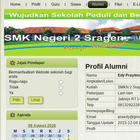
Home
Profil
Guru
Siswa
Alumni
Fitur
E-L
Jajak Pendapat
Profil Alumni
Bermanfaatkah Website sekolah bagi
Nama
Edy Prayitn
anda
Angkatan/Lulus
Ragu-ragu
Kuliah
SMKN 2 Sra
Tidak
Ya
Pekerjaan
Lain-lain
Alamat
Jatirejo RT.
Lihat
Telp.
0813292226
Homepage/Blog
Agenda
Email
praedy@gmai
Tanggal Update
2015-12-04 1
08 August 2026
Profil
M
S
S
R
K
J
S
26
27
28
29
30
31
1
2
3
4
5
6
7
8