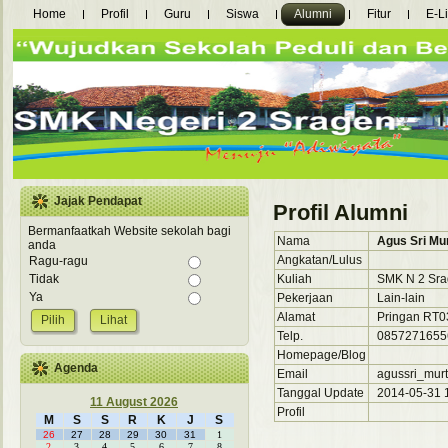
Home
Profil
Guru
Siswa
Alumni
Fitur
E-L
Jajak Pendapat
Profil Alumni
Bermanfaatkah Website sekolah bagi
Nama
Agus Sri Mu
anda
Angkatan/Lulus
Ragu-ragu
Kuliah
SMK N 2 Sra
Tidak
Ya
Pekerjaan
Lain-lain
Alamat
Pringan RT03
Lihat
Telp.
0857271655
Homepage/Blog
Agenda
Email
agussri_murt
Tanggal Update
2014-05-31 1
11 August 2026
Profil
M
S
S
R
K
J
S
26
27
28
29
30
31
1
2
3
4
5
6
7
8