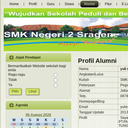
Home
Profil
Guru
Siswa
Alumni
Fitur
E-L
Jajak Pendapat
Profil Alumni
Bermanfaatkah Website sekolah bagi
Nama
yuli
anda
Angkatan/Lulus
Ragu-ragu
Kuliah
SMKN
Tidak
Ya
Pekerjaan
Pega
Alamat
Jatia
Lihat
Telp.
0878
Homepage/Blog
Agenda
Email
yulie
Tanggal Update
2013-
06 August 2026
Profil
Saya 
M
S
S
R
K
J
S
PT.PA
26
27
28
29
30
31
1
TUNGG
2
3
4
5
6
7
8