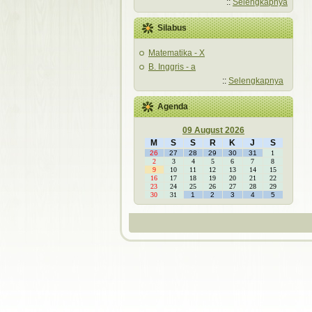
::
Selengkapnya
Silabus
Matematika - X
B. Inggris - a
::
Selengkapnya
Agenda
09 August 2026
M
S
S
R
K
J
S
26
27
28
29
30
31
1
2
3
4
5
6
7
8
9
10
11
12
13
14
15
16
17
18
19
20
21
22
23
24
25
26
27
28
29
30
31
1
2
3
4
5