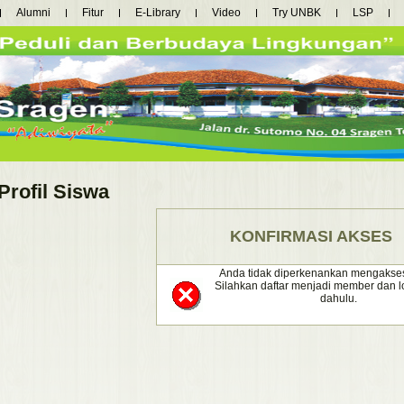
Alumni
Fitur
E-Library
Video
Try UNBK
LSP
Profil Siswa
KONFIRMASI AKSES
Anda tidak diperkenankan mengakses fa
Silahkan daftar menjadi member dan lo
dahulu.