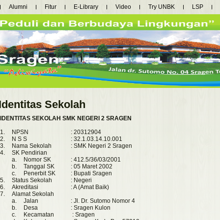
Alumni
Fitur
E-Library
Video
Try UNBK
LSP
Identitas Sekolah
IDENTITAS SEKOLAH SMK NEGERI 2 SRAGEN
1.
NPSN
: 20312904
2.
N S S
: 32.1.03.14.10.001
3.
Nama Sekolah
: SMK Negeri 2 Sragen
4.
SK Pendirian
a.
Nomor SK
: 412.5/36/03/2001
b.
Tanggal SK
: 05 Maret 2002
c.
Penerbit SK
: Bupati Sragen
5.
Status Sekolah
: Negeri
6.
Akreditasi
: A (Amat Baik)
7.
Alamat Sekolah
a.
Jalan
: Jl. Dr. Sutomo Nomor 4
b.
Desa
: Sragen Kulon
c.
Kecamatan
: Sragen