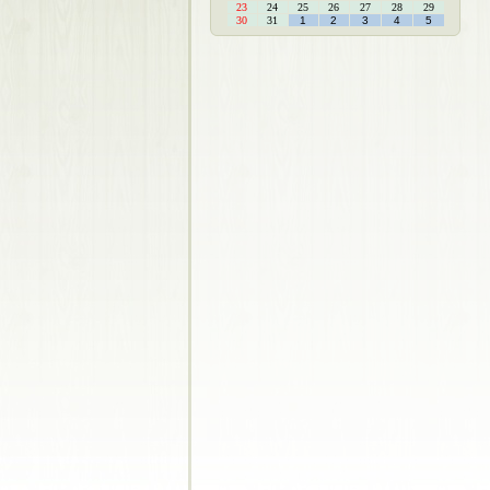
23
24
25
26
27
28
29
30
31
1
2
3
4
5