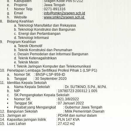
d.
Kabupaten
: Sragen Kode Pos 57212
e.
Propinsi
: Jawa Tengah
f.
Nomor Telp
: 0271-891316
g.
Email
:
info@smkn2sragen.sch.id
h.
Website
:
www.smkn2sragen.sch.id
8.
Bidang Keahlian
a. Teknologi Manufaktur dan Rekayasa
b. Teknologi Konstruksi dan Bangunan
c. Energi dan Pertambangan
d. Teknologi Informasi
9.
Program Keahlian
a. Teknik Otomotif
b. Teknik Konstruksi dan Perumahan
c. Desain Pemodelan dan Informasi Bangunan
d. Teknik Ketenagalistrikan
e. Teknik Mesin
f. Teknik Jaringan Komputer dan Telekomunikasi
10.
Penetapan Lembaga Sertifikasi Profesi Pihak 1 (LSP P1)
a.
Nomor SK
: BNSP-LSP-959-ID
b.
Tanggal
: 30 September 2020
11.
Identitas Kepala Sekolah
a.
Nama Kepala Sekolah
: Dr. SUTIKNO, S.Pd., M.Pd.
b.
NIP
: 19780723 200312 1 005
c.
SK Pengangkatan Kepala Sekolah
•
Nomor SK
: 821.3/8/2022
•
Tanggal SK
: 07 Januari 2022
•
Pejabat yang Mengangkat
: Gubernur Jawa Tengah
12.
Bangunan Sekolah
: Milik Pemerintah Daerah
13.
Jaringan air
: PDAM dan sumur dalam
14.
Kapasitas jaringan listrik
: PLN 147 KVA
15.
Luas Lahan
: 27.412 m2