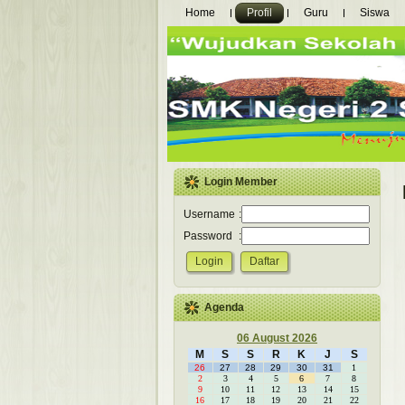
Home
Profil
Guru
Siswa
Login Member
Username
:
Password
:
Agenda
06 August 2026
M
S
S
R
K
J
S
26
27
28
29
30
31
1
2
3
4
5
6
7
8
9
10
11
12
13
14
15
16
17
18
19
20
21
22