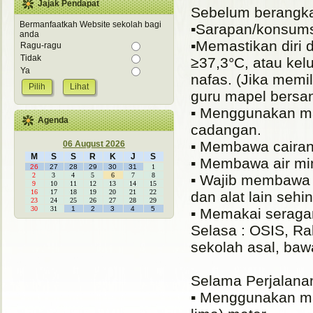
Jajak Pendapat
Sebelum berangk
Bermanfaatkah Website sekolah bagi
▪️Sarapan/konsums
anda
▪️Memastikan diri 
Ragu-ragu
Tidak
≥37,3°C, atau kel
Ya
nafas. (Jika memi
Lihat
guru mapel bersa
▪️ Menggunakan m
Agenda
cadangan.
▪️ Membawa cairan
06 August 2026
M
S
S
R
K
J
S
▪️ Membawa air m
26
27
28
29
30
31
1
2
3
4
5
6
7
8
▪️ Wajib membawa p
9
10
11
12
13
14
15
16
17
18
19
20
21
22
dan alat lain seh
23
24
25
26
27
28
29
30
31
1
2
3
4
5
▪️ Memakai seraga
Selasa : OSIS, R
sekolah asal, baw
Selama Perjalana
▪️ Menggunakan ma