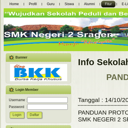
Home
Profil
Guru
Siswa
Alumni
Fitur
E-L
Banner
Info Sekola
PAN
Login Member
Tanggal : 14/10/2
Username
:
Password
:
PANDUAN PROTO
SMK NEGERI 2 S