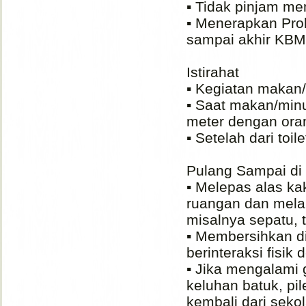
▪️ Tidak pinjam m
▪️ Menerapkan Pro
sampai akhir KBM
Istirahat
▪️ Kegiatan makan
▪️ Saat makan/min
meter dengan oran
▪️ Setelah dari toi
Pulang Sampai d
▪️ Melepas alas k
ruangan dan melak
misalnya sepatu, t
▪️ Membersihkan d
berinteraksi fisik
▪️ Jika mengalami
keluhan batuk, pil
kembali dari seko