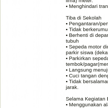
lima) meter.
▪️ Menghindari t
Tiba di Sekolah
▪️ Pengantaran/pen
▪️ Tidak berkerum
▪️ Berhenti di de
tubuh
▪️ Sepeda motor d
parkir siswa (dek
▪️ Parkirkan sepe
tembok/pagar(men
▪️ Langsung menuj
▪️ Cuci tangan de
▪️ Tidak bersalam
jarak.
Selama Kegiatan 
▪️ Menggunakan ala