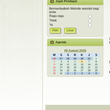
Jajak Pendapat
Bermanfaatkah Website sekolah bagi
anda
Ragu-ragu
Tidak
Ya
Lihat
Agenda
06 August 2026
M
S
S
R
K
J
S
26
27
28
29
30
31
1
2
3
4
5
6
7
8
9
10
11
12
13
14
15
16
17
18
19
20
21
22
23
24
25
26
27
28
29
30
31
1
2
3
4
5