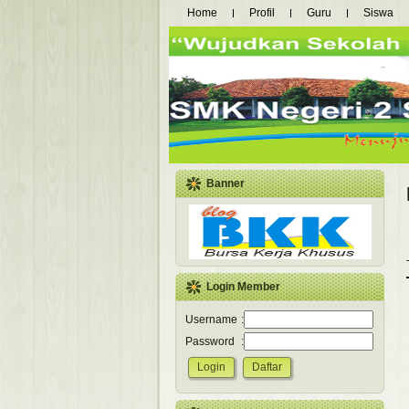
Home
Profil
Guru
Siswa
Banner
Login Member
Username
:
Password
: