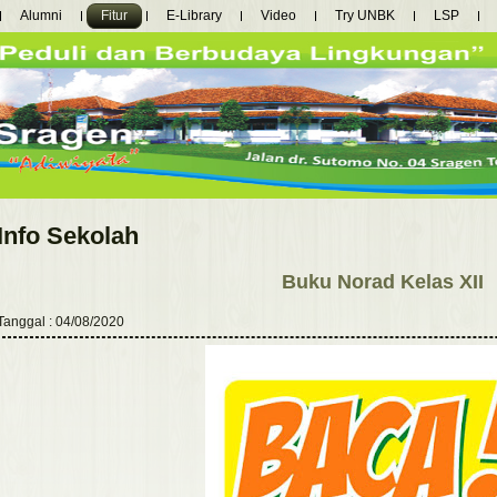
Alumni
Fitur
E-Library
Video
Try UNBK
LSP
Info Sekolah
Buku Norad Kelas XII
Tanggal : 04/08/2020