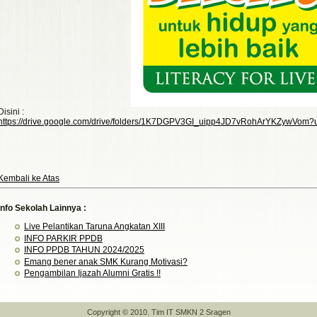
Disini :
https://drive.google.com/drive/folders/1K7DGPV3GI_uipp4JD7vRohArYKZywVom?
Kembali ke Atas
Info Sekolah Lainnya :
Live Pelantikan Taruna Angkatan XIII
INFO PARKIR PPDB
INFO PPDB TAHUN 2024/2025
Emang bener anak SMK Kurang Motivasi?
Pengambilan Ijazah Alumni Gratis !!
Copyright © 2010. Tim IT SMKN 2 Sragen