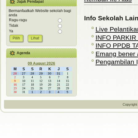
Jajak Pendapat
Bermanfaatkah Website sekolah bagi
anda
Info Sekolah Lai
Ragu-ragu
Tidak
Live Pelantika
Ya
INFO PARKIR
Lihat
INFO PPDB T
Emang bener 
Agenda
Pengambilan Ij
09 August 2026
M
S
S
R
K
J
S
26
27
28
29
30
31
1
2
3
4
5
6
7
8
9
10
11
12
13
14
15
16
17
18
19
20
21
22
23
24
25
26
27
28
29
30
31
1
2
3
4
5
Copyright