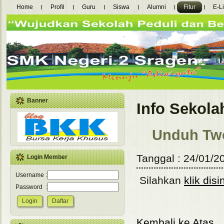
Home
Profil
Guru
Siswa
Alumni
Fitur
E-L
Banner
Info Sekola
Unduh Two
Tanggal : 24/01/2
Login Member
Username
:
Silahkan
klik disin
Password
:
Kembali ke Atas