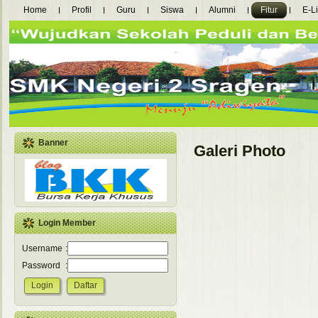
Home
Profil
Guru
Siswa
Alumni
Fitur
E-L
Banner
Galeri Photo
Login Member
Username
:
Password
: