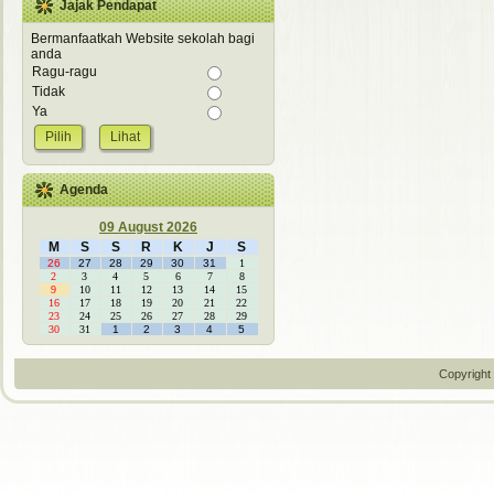
Jajak Pendapat
Bermanfaatkah Website sekolah bagi
anda
Ragu-ragu
Tidak
Ya
Lihat
Agenda
09 August 2026
M
S
S
R
K
J
S
26
27
28
29
30
31
1
2
3
4
5
6
7
8
9
10
11
12
13
14
15
16
17
18
19
20
21
22
23
24
25
26
27
28
29
30
31
1
2
3
4
5
Copyright