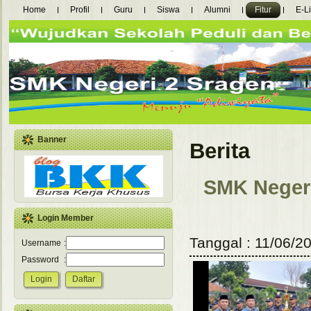
Home
Profil
Guru
Siswa
Alumni
Fitur
E-L
Banner
Berita
SMK Negeri
Login Member
Tanggal : 11/06/20
Username
:
Password
: