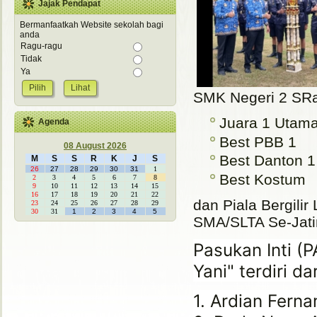
Jajak Pendapat
Bermanfaatkah Website sekolah bagi
anda
Ragu-ragu
Tidak
Ya
Lihat
SMK Negeri 2 SRag
Juara 1 Utam
Agenda
Best PBB 1
08 August 2026
Best Danton 1
M
S
S
R
K
J
S
26
27
28
29
30
31
1
Best Kostum
2
3
4
5
6
7
8
9
10
11
12
13
14
15
16
17
18
19
20
21
22
dan Piala Bergil
23
24
25
26
27
28
29
30
31
1
2
3
4
5
SMA/SLTA Se-Jat
Pasukan Inti (
Yani" terdiri dar
1. Ardian Ferna