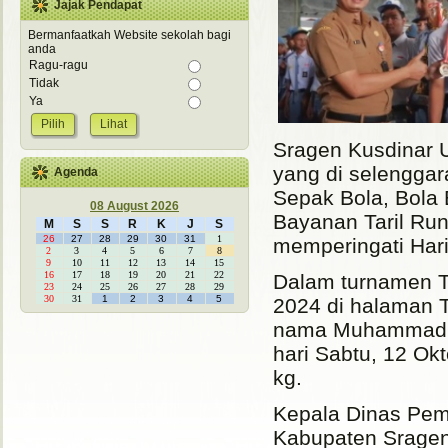
Jajak Pendapat
Bermanfaatkah Website sekolah bagi
anda
Ragu-ragu
Tidak
Ya
Lihat
Sragen Kusdinar 
yang di selenggar
Agenda
Sepak Bola, Bola B
08 August 2026
Bayanan Taril Run
M
S
S
R
K
J
S
26
27
28
29
30
31
1
memperingati Hari
2
3
4
5
6
7
8
9
10
11
12
13
14
15
16
17
18
19
20
21
22
Dalam turnamen T
23
24
25
26
27
28
29
30
31
1
2
3
4
5
2024 di halaman 
nama Muhammad Ha
hari Sabtu, 12 Ok
kg.
Kepala Dinas Pemu
Kabupaten Srage