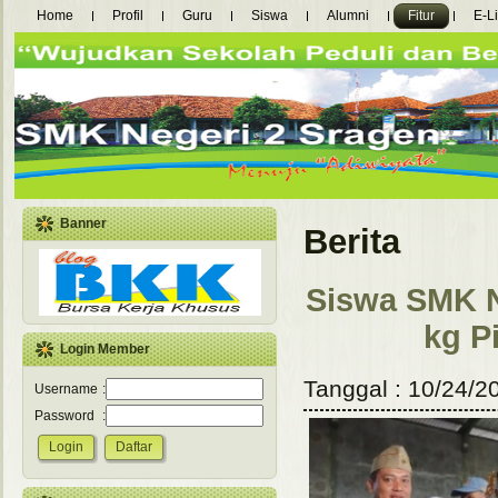
Home
Profil
Guru
Siswa
Alumni
Fitur
E-L
Banner
Berita
Siswa SMK Ne
kg P
Login Member
Tanggal : 10/24/20
Username
:
Password
: