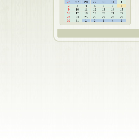
26
27
28
29
30
31
1
2
3
4
5
6
7
8
9
10
11
12
13
14
15
16
17
18
19
20
21
22
23
24
25
26
27
28
29
30
31
1
2
3
4
5