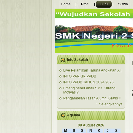
Home
Profil
Guru
Siswa
Info Sekolah
Live Pelantikan Taruna Angkatan XIII
INFO PARKIR PPDB
INFO PPDB TAHUN 2024/2025
Emang bener anak SMK Kurang
Motivasi?
Pengambilan Ijazah Alumni Gratis !!
::
Selengkapnya
Agenda
08 August 2026
M
S
S
R
K
J
S