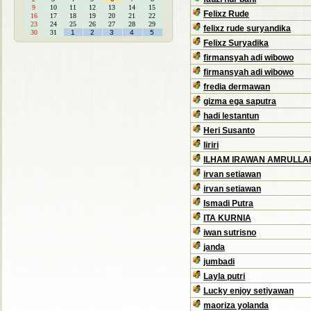
9
10
11
12
13
14
15
Felixz Rude
16
17
18
19
20
21
22
23
24
25
26
27
28
29
felixz rude suryandika
30
31
1
2
3
4
5
Felixz Suryadika
firmansyah adi wibowo
firmansyah adi wibowo
fredia dermawan
gizma ega saputra
hadi lestantun
Heri Susanto
Iiriri
ILHAM IRAWAN AMRULLA
irvan setiawan
irvan setiawan
Ismadi Putra
ITA KURNIA
iwan sutrisno
janda
jumbadi
Layla putri
Lucky enjoy setiyawan
maoriza yolanda