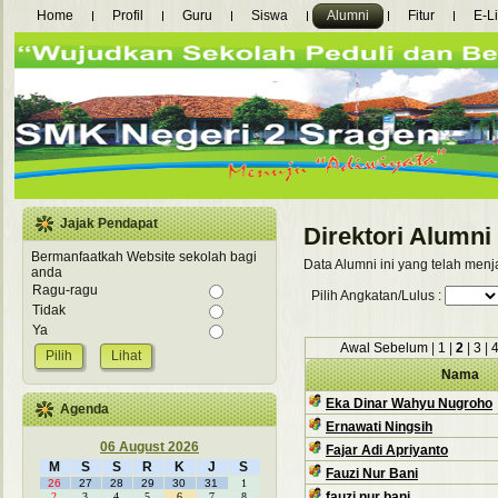
Home
Profil
Guru
Siswa
Alumni
Fitur
E-L
Jajak Pendapat
Direktori Alumni
Bermanfaatkah Website sekolah bagi
Data Alumni ini yang telah men
anda
Ragu-ragu
Pilih Angkatan/Lulus :
Tidak
Ya
Awal
Sebelum
|
1
|
2
|
3
|
Lihat
Nama
Eka Dinar Wahyu Nugroho
Agenda
Ernawati Ningsih
06 August 2026
Fajar Adi Apriyanto
M
S
S
R
K
J
S
Fauzi Nur Bani
26
27
28
29
30
31
1
fauzi nur bani
2
3
4
5
6
7
8